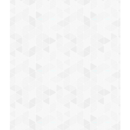
Katzen in der Tierarztpraxis Greiner und
absolut zufrieden. Das Praxisteam ist
sehr freundlich und einfühlsam. Man trifft
hier auf fachliche Kompetenz und einen
liebevollen Umgang mit den Tieren. Die
Praxis ist in allen Bereichen
weiterzuempfehlen, da wir ausschließlich
positive Erfahrungen gesammelt haben.
Evi Scheer
Man spürt die Liebe zum Tier und zum
Beruf. Homöopatische Heilmittel werden