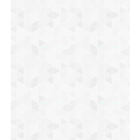
optimal mit schulmedizinischem
Fachwissen kombiniert. Tier und Mensch
sind immer sehr gut betreut. Best
Tierarzt forever!
Heike Drittenthaler
Seit beinahe fünfzehn Jahren sind wir
Kunde der Kleintierpraxis Greiner mit
unserer Labradorhündin Sissi und fühlen
uns bestens aufgehoben. Die sehr
freundliche, familiäre Atmosphäre
und die unaufgeregte stets sehr