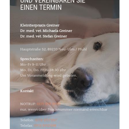
UND VEREINBAREN SIE
EINEN TERMIN
Kleintierpraxis Greiner
Dr. med. vet. Michaela Greiner
Dr. med. vet. Stefan Greiner
Hauptstraße 52, 89233 Neu-Ulm / Pfuhl
Sprechzeiten:
Mo-Fr 9-11 Uhr
Mo, Di, Do, Fr 16–18:30 Uhr
Um Voranmeldung wird gebeten.
Kontakt
NOTRUF:
0171 953 49 85
nur, wenn über Praxisnummer niemand erreichbar
Telefon:
0731 9717297
Telefax:
0731 9717298