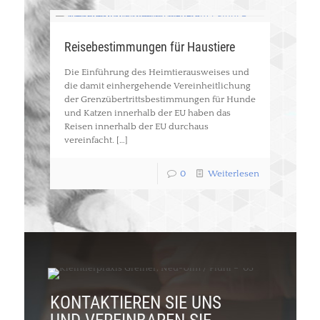
Reisebestimmungen für Haustiere
Die Einführung des Heimtierausweises und
die damit einhergehende Vereinheitlichung
der Grenzübertrittsbestimmungen für Hunde
und Katzen innerhalb der EU haben das
Reisen innerhalb der EU durchaus
vereinfacht.
[…]
0
Weiterlesen
KONTAKTIEREN SIE UNS