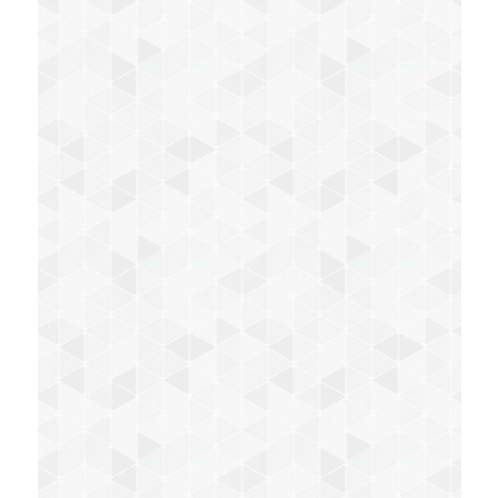
kompetente Beratung und Behandlung
geben einem ein gutes Gefühl. Dabei geht
es immer um das Wohl des Tieres und
seiner Besitzer. Fast möchte man Goethe
abwandeln und sagen hier bin ich Tier hier
darf ich sein.
Isabell Stacheder und Carsten Sander
In der Tierarztpraxis von Ehepaar Dr.
Greiner und Team werden die vierbeinigen
Patienten mit viel Herz, Kompetenz und
Einfühlungsvermögen behandelt. Ob