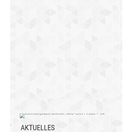
Beratung, Vorsorge, Impfung oder akute
Krankheitsfälle und OPs, wir fühlen uns
wie in den vergangenen Jahrzehnten mit
unseren Langehaardackeln und jetzt mit
Foxterrier Henry stets bestens betreut.
Diese Tierarztpraxis besitzt unser volles
Vertrauen.
Jutta und Wolfgang Lauterwein
AKTUELLES